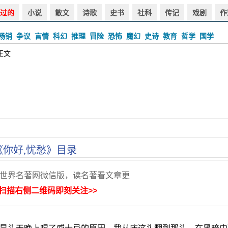
过的
小说
散文
诗歌
史书
社科
传记
戏剧
作
畅销
争议
言情
科幻
推理
冒险
恐怖
魔幻
史诗
教育
哲学
国学
正文
《你好,忧愁》目录
世界名著网微信版，读名著看文章更
扫描右侧二维码即刻关注>>