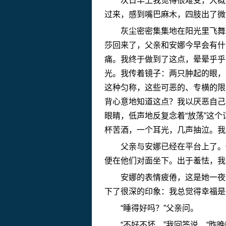
次日早上我觉得很难受，大概是
过来，感到嘴巴麻木，四肢出了微
灰尘密密集集地在阳光里飞舞。
莎回来了，父亲和安娜今早会有什
痛。我终于做到了这点，晕晕乎乎
光。我传着镜子：两只肿起的眼，
这种匀称，这些可恶的、专横的限
背心意地知道这点？我以厌恶自己
眼睛，低声地反复念着“放荡”这
杯苦酒，一个耳光，几声抽泣。我
父亲与安娜已经在平台上了。他
便在他们对面坐下。出于羞怯，我
安娜的表情疲倦，这是她一夜做
下了很深的印象：我总觉得幸福是
“睡得好吗？”父亲问。
“不好不坏，”我回答说，“昨晚