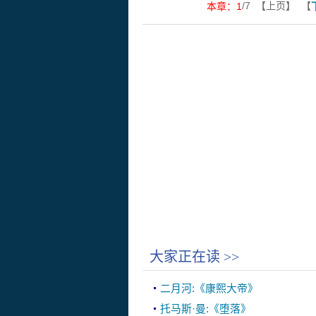
/7 【上页】 【
本章：
1
大家正在读
>>
二月河:《康熙大帝》
托马斯·曼:《堕落》