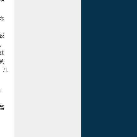
醒
尔
反
，
违
的
：几
，
留