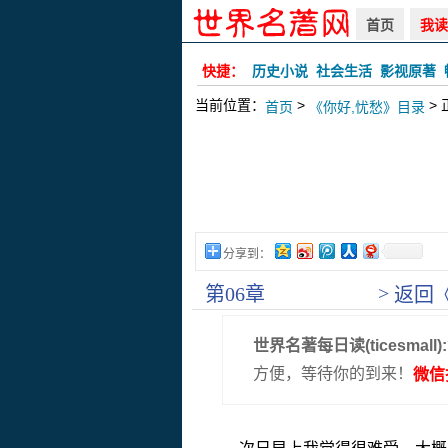
首页
我读
快捷：
历史小说
社会生活
影视原著
当前位置：
>
> 
首页
《你好,忧愁》目录
分享到：
>
第06章
返回
世界名著每日读(ticesmall):
方便，等待你的到来！
微信