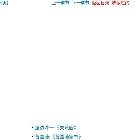
】
下页
上一章节
下一章节
返回目录
我读过的
渡边淳一:《失乐园》
曾国藩:《曾国藩家书》