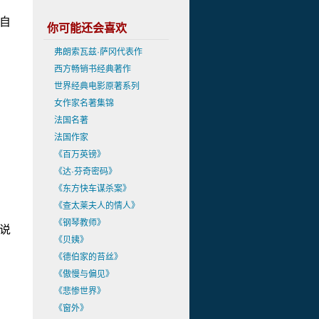
自
你可能还会喜欢
弗朗索瓦兹·萨冈代表作
西方畅销书经典著作
世界经典电影原著系列
女作家名著集锦
法国名著
法国作家
《百万英镑》
《达·芬奇密码》
《东方快车谋杀案》
《查太莱夫人的情人》
《钢琴教师》
说
《贝姨》
《德伯家的苔丝》
《傲慢与偏见》
《悲惨世界》
《窗外》