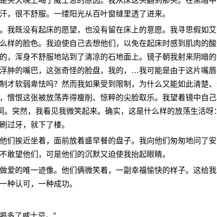
头天晚上喝了威士忌的原因。我从床这头翻到那头。在黑暗中
汗，很不舒服。一缕阳光从百叶窗缝里透了进来。
我既没有起床的愿望，也没有留在床上的意愿。我寻思假如艾
么样的脸色。我迫使自己去想他们，以免在起床时感到肌肉的酸
的，浑身不舒服地站到了清凉的石地面上。镜子朝我射来阴暗的
浮肿的嘴巴，这张奇怪的脸盘，我的，…我可能是由于这片嘴唇
制才软弱卑怯吗？然而我如果受到限制，为什么又能如此清楚、
，憎恨这张被放荡弄得瘦削、惊粹的尖脸取乐。我望着镜中自己
个词。突然，我看见我微笑起来。确实，这是什么样的放荡生活呀
刷过牙，就下了楼。
们挨近坐着，面前放着盛早餐的盘子。我向他们匆匆地问了安
不敢望他们，可是他们的沉默又迫使我抬起眼睛。
爱的唯一迹像。他们俩微笑着，一副幸福愉快的样子。这给我
一种认可，一种成功。
喝多了威士忌。”