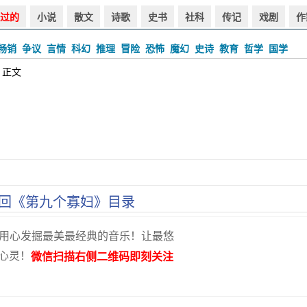
过的
小说
散文
诗歌
史书
社科
传记
戏剧
作
畅销
争议
言情
科幻
推理
冒险
恐怖
魔幻
史诗
教育
哲学
国学
 正文
回《第九个寡妇》目录
用心发掘最美最经典的音乐！让最悠
心灵！
微信扫描右侧二维码即刻关注