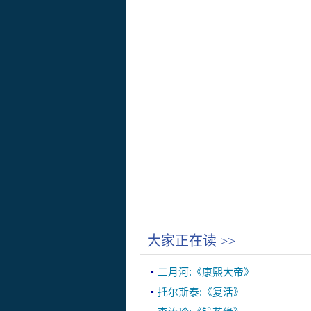
大家正在读
>>
二月河:《康熙大帝》
托尔斯泰:《复活》