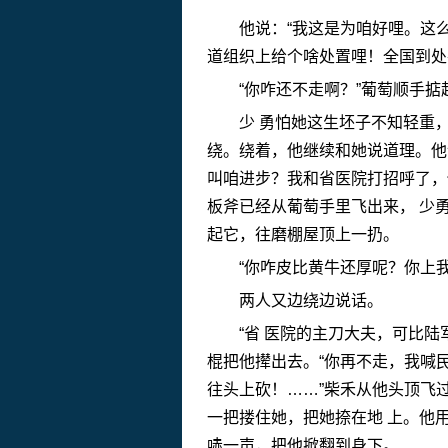
他说：“我这是为咱好哩。这
道组织上给个啥处置哩！全国到处在肃
“你咋还不走啊？”葡萄顺手掂
少 勇怕她这生坯子不知轻重
绕。绕着，他继续和她说道理。他
叫咱进步？我和省医院打招呼了，
板斧已经从葡萄手里飞出来， 少
起它，往磨棚屋顶上一扔。
“你咋皮比黄牛还厚呢？你上
两人又边绕边说话。
“省 医院的主刀大夫，可比
棍把他撵出去。“你再不走，我喊民
往头上砍！……”柴禾从他头顶飞
一把搂住她，把她捺在地 上。他
哧一声，把他掀翻到身下。