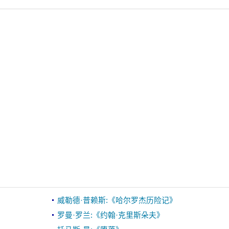
威勒德·普赖斯:《哈尔罗杰历险记》
罗曼·罗兰:《约翰·克里斯朵夫》