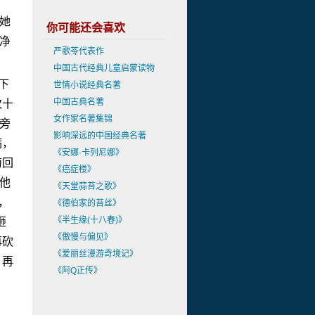
她
你可能还会喜欢
净
严歌苓代表作
中国古代经典儿童启蒙读物
下
世情小说经典名著
中国古典名著
次十
女作家名著集锦
旁
影响深远的中国经典名著
病，
《安娜·卡列尼娜》
萄回
《癌症楼》
他
《天堂蒜苔之歌》
，
《德伯家的苔丝》
《半生缘(十八春)》
砸
《傲慢与偏见》
再砍
《爱丽丝漫游奇境记》
，再
《阿Q正传》