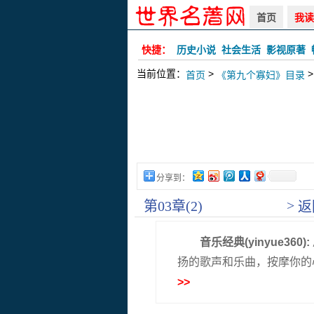
首页
我读
快捷：
历史小说
社会生活
影视原著
当前位置：
>
>
首页
《第九个寡妇》目录
分享到：
>
第03章(2)
返
音乐经典(yinyue360):
扬的歌声和乐曲，按摩你的
>>