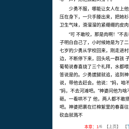
少勇不服，哪能让女人在上他
压在身下，一只手滕出来，把她衫
卫生气味，滑溜溜的紧绷绷的皮肉
“可 不敢咬，那是肉啊！”
子明白自己了，小时候她是为了二
七岁的少勇从学校回来，刚走进村
边，不断停下来，回头吼一群孩 
葡萄说春喜烧了三个礼拜，水都喂
答说是的。少勇拔腿就追，追到神
说，带他去赶会。他说：“妈，咱
“妈，不去河滩吧。”神婆问他为
砸。一看哄不了 他，两人都不敢
吧。神婆把裹在烂棉絮里的春喜往
砍血就溅不
/6 【上页】 【
本章：
1