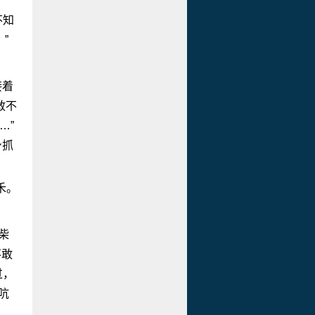
不知
”
接着
敢不
…”
身抓
禾。
柴
不敢
过，
吭