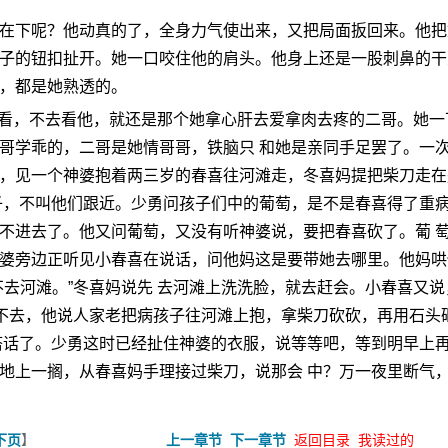
在下呢？他动真的了，全身力气使出来，又把局面扳回来。他把
子的钮扣扯开。她一口咬住他的肩头。他身上还是一股刺鼻的干
，都是她熟透的。
不去看，不去看他，就还是那个她拿心肝去爱拿肉去疼的二哥。她一
哥学乖的，二哥是她情哥哥，铁脑只 和她是亲同手足罢了。一
，见一个神婆抱着两三岁的春喜往河滩走，冬喜妈提把柴刀走在
子，不叫他们跟近。少勇问孩子们中的葡萄，是不是春喜得了重
不进去了。他又问葡萄，又没有听神婆说，要把春喜砍了。葡 
婆旁边正听见小春喜在说话，问他妈这是要带她去哪里。他妈哄
不去河滩。”冬喜妈说先 去河滩上洗洗脸，就去赶会。小春喜又说
啥不去，他说人家老把病孩子往河滩上抱，拿柴刀砍砍，再用石头
搭话了。少勇这时已经扯住神婆的衣服，说等等吧，等到明早上
地上一搁，从春喜妈手理接过柴刀，说那会 中？万一夜里断气
】
下页
上一章节
下一章节
返回目录
我读过的