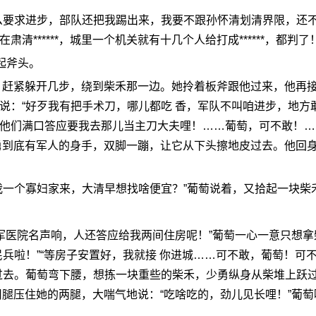
么要求进步，部队还把我踢出来，我要不跟孙怀清划清界限，还
清******，城里一个机关就有十几个人给打成******，都判了！
起斧头。
，赶紧躲开几步，绕到柴禾那一边。她拎着板斧跟他过来，他再
说：“好歹我有把手术刀，哪儿都吃 香，军队不叫咱进步，地方
他们满口答应要我去那儿当主刀大夫哩！……葡萄，可不敢！…
勇到底有军人的身手，双脚一蹦，让它从下头擦地皮过去。他回
我一个寡妇家来，大清早想找啥便宜？”葡萄说着，又拾起一块柴
陆军医院名声响，人还答应给我两间住房呢！”葡萄一心一意只想拿
兵啦！”“等房子安置好，我就接 你进城……可不敢，葡萄！可
过去。葡萄弯下腰，想拣一块重些的柴禾，少勇纵身从柴堆上跃
用腿压住她的两腿，大喘气地说：“吃啥吃的，劲儿见长哩！”葡萄