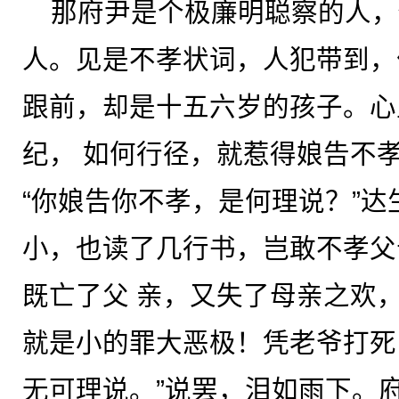
那府尹是个极廉明聪察的人，
人。见是不孝状词，人犯带到，
跟前，却是十五六岁的孩子。心
纪， 如何行径，就惹得娘告不
“你娘告你不孝，是何理说？”达
小，也读了几行书，岂敢不孝父
既亡了父 亲，又失了母亲之欢
就是小的罪大恶极！凭老爷打死
无可理说。”说罢，泪如雨下。