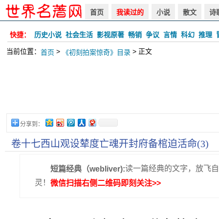
首页
我读过的
小说
散文
诗
快捷：
历史小说
社会生活
影视原著
畅销
争议
言情
科幻
推理
当前位置：
>
> 正文
首页
《初刻拍案惊奇》目录
分享到：
卷十七西山观设辇度亡魂开封府备棺迫活命(3)
读一篇经典的文字，放飞自
短篇经典（webliver):
灵！
微信扫描右侧二维码即刻关注>>