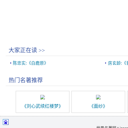
大家正在读
>>
陈忠实:《白鹿原》
房玄龄:《
热门名著推荐
《刘心武续红楼梦》
《面纱》