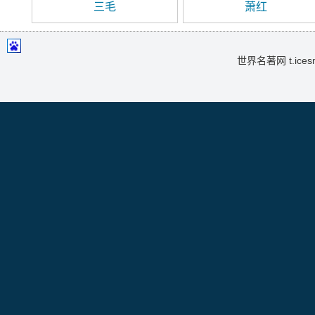
三毛
萧红
世界名著网 t.icesma