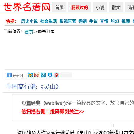
首页
我读过的
小说
散文
诗
快捷：
历史小说
社会生活
影视原著
畅销
争议
言情
科幻
推理
当前位置：
> 图书目录
首页
分享到：
中国高行健:《灵山》
读一篇经典的文字，放飞自己的
短篇经典（webliver):
信扫描右侧二维码即刻关注>>
法国籍华人作家高行健凭借《灵山》获2000年诺贝尔文