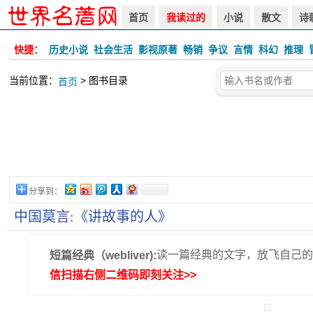
首页
我读过的
小说
散文
诗
快捷：
历史小说
社会生活
影视原著
畅销
争议
言情
科幻
推理
当前位置：
> 图书目录
首页
分享到：
中国莫言:《讲故事的人》
读一篇经典的文字，放飞自己的
短篇经典（webliver):
信扫描右侧二维码即刻关注>>