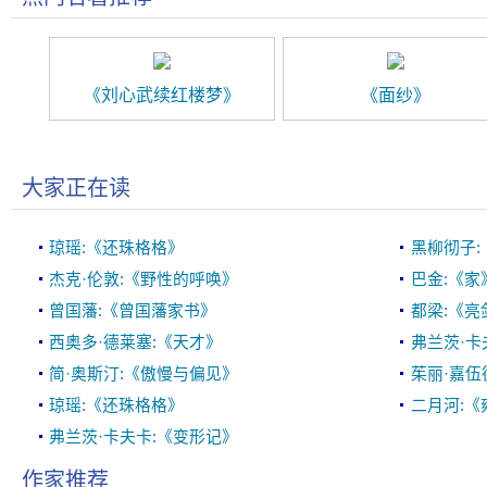
《刘心武续红楼梦》
《面纱》
大家正在读
琼瑶:《还珠格格》
黑柳彻子
杰克·伦敦:《野性的呼唤》
巴金:《家
曾国藩:《曾国藩家书》
都梁:《亮
西奥多·德莱塞:《天才》
弗兰茨·卡
简·奥斯汀:《傲慢与偏见》
茱丽·嘉伍
琼瑶:《还珠格格》
二月河:《
弗兰茨·卡夫卡:《变形记》
作家推荐