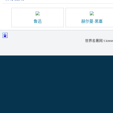
鲁迅
赫尔曼·黑塞
世界名著网 t.icesma