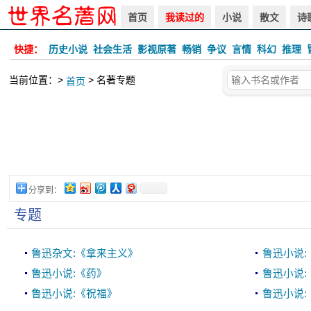
首页
我读过的
小说
散文
诗
快捷：
历史小说
社会生活
影视原著
畅销
争议
言情
科幻
推理
当前位置：>
> 名著专题
首页
分享到：
专题
鲁迅杂文:《拿来主义》
鲁迅小说:
鲁迅小说:《药》
鲁迅小说:
鲁迅小说:《祝福》
鲁迅小说: