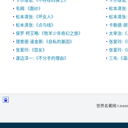
卡尔维诺:《不存在的骑士》
卡尔维诺
毛姆:《面纱》
松本清张
松本清张:《坏女人》
松本清张
松本清张:《点与线》
卡勒德·
保罗·柯艾略:《牧羊少年奇幻之旅》
太宰治:
理查德·道金斯:《自私的基因》
张爱玲:
张爱玲:《怨女》
张爱玲:
渡边淳一:《不分手的理由》
三毛:《
世界名著网 t.icesma