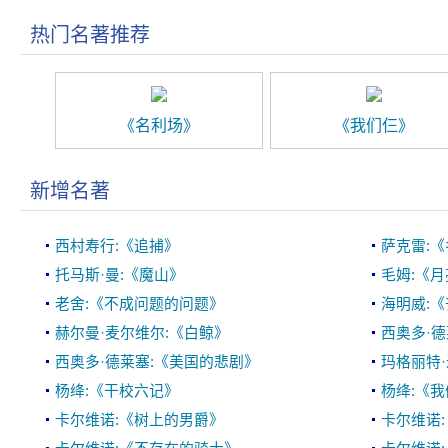
热门名著推荐
《名利场》
《我们仨》
新增名著
西村寿行:《追捕》
萨克雷:
托马斯·曼:《魔山》
毛姆:《
老舍:《不成问题的问题》
海明威:
赫尔曼·麦尔维尔:《白鲸》
西奥多·德
西奥多·德莱塞:《美国的悲剧》
玛格丽特·
杨绛:《干校六记》
杨绛:《
卡尔维诺:《树上的男爵》
卡尔维诺