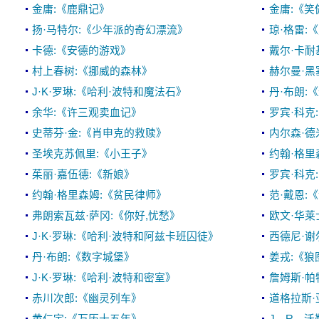
金庸:《鹿鼎记》
金庸:《笑
扬·马特尔:《少年派的奇幻漂流》
琼·格雷:
卡德:《安德的游戏》
戴尔·卡耐
村上春树:《挪威的森林》
赫尔曼·黑
J·K·罗琳:《哈利·波特和魔法石》
丹·布朗:
余华:《许三观卖血记》
罗宾·科克
史蒂芬·金:《肖申克的救赎》
内尔森·德
圣埃克苏佩里:《小王子》
约翰·格里
茱丽·嘉伍德:《新娘》
罗宾·科克
约翰·格里森姆:《贫民律师》
范·戴恩:
弗朗索瓦兹·萨冈:《你好,忧愁》
欧文·华莱
J·K·罗琳:《哈利·波特和阿兹卡班囚徒》
西德尼·谢
丹·布朗:《数字城堡》
姜戎:《狼
J·K·罗琳:《哈利·波特和密室》
詹姆斯·帕
赤川次郎:《幽灵列车》
道格拉斯·