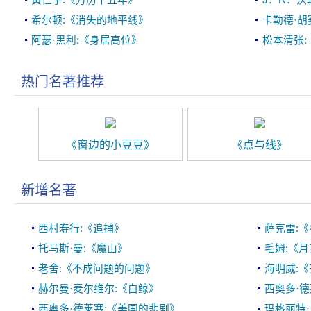
黄仁宇:《万历十五年》
J．R．沃
希尔顿:《消失的地平线》
卡勒德·胡
阿瑟·黑利:《身居高位》
松本清张:
热门名著推荐
《窗边的小豆豆》
《点与线》
新增名著
西村寿行:《追捕》
萨克雷:
托马斯·曼:《魔山》
毛姆:《
老舍:《不成问题的问题》
海明威:
赫尔曼·麦尔维尔:《白鲸》
西奥多·德
西奥多·德莱塞:《美国的悲剧》
玛格丽特·