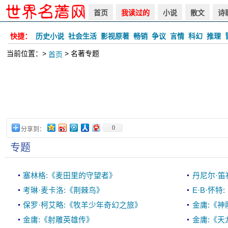
首页
我读过的
小说
散文
诗
快捷：
历史小说
社会生活
影视原著
畅销
争议
言情
科幻
推理
当前位置：>
> 名著专题
首页
0
分享到：
专题
塞林格:《麦田里的守望者》
丹尼尔·笛
考琳·麦卡洛:《荆棘鸟》
E·B·怀
保罗·柯艾略:《牧羊少年奇幻之旅》
金庸:《神
金庸:《射雕英雄传》
金庸:《天