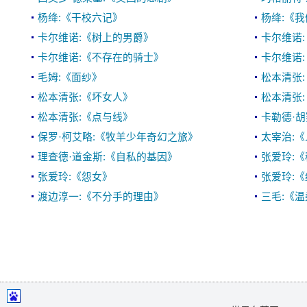
杨绛:《干校六记》
杨绛:《
卡尔维诺:《树上的男爵》
卡尔维诺
卡尔维诺:《不存在的骑士》
卡尔维诺
毛姆:《面纱》
松本清张
松本清张:《坏女人》
松本清张
松本清张:《点与线》
卡勒德·
保罗·柯艾略:《牧羊少年奇幻之旅》
太宰治:
理查德·道金斯:《自私的基因》
张爱玲:
张爱玲:《怨女》
张爱玲:
渡边淳一:《不分手的理由》
三毛:《