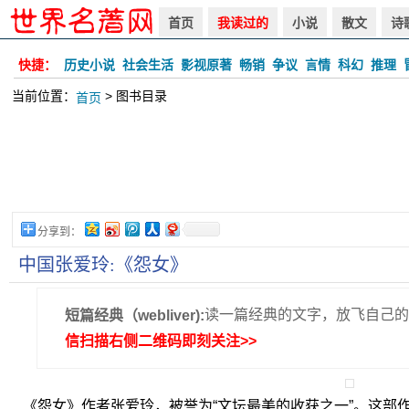
首页
我读过的
小说
散文
诗
快捷：
历史小说
社会生活
影视原著
畅销
争议
言情
科幻
推理
当前位置：
> 图书目录
首页
分享到：
中国张爱玲:《怨女》
读一篇经典的文字，放飞自己的
短篇经典（webliver):
信扫描右侧二维码即刻关注>>
《怨女》作者张爱玲，被誉为“文坛最美的收获之一”。这部