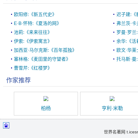
欧阳修:《新五代史》
迟子建:
E·B·怀特:《夏洛的网》
弗兰茨·卡
池莉:《来来往往》
罗曼·罗兰
伊索:《伊索寓言》
余华:《活
加西亚·马尔克斯:《百年孤独》
欧文·华莱
塞林格:《麦田里的守望者》
托马斯·曼
曹雪芹:《红楼梦》
作家推荐
柏杨
亨利·米勒
世界名著网 t.icesma