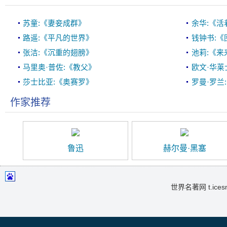
苏童:《妻妾成群》
余华:《活
路遥:《平凡的世界》
钱钟书:《
张洁:《沉重的翅膀》
池莉:《来
马里奥·普佐:《教父》
欧文·华莱
莎士比亚:《奥赛罗》
罗曼·罗兰
作家推荐
鲁迅
赫尔曼·黑塞
世界名著网 t.icesma