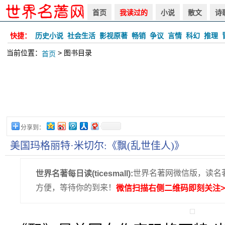
首页
我读过的
小说
散文
诗
快捷：
历史小说
社会生活
影视原著
畅销
争议
言情
科幻
推理
当前位置：
> 图书目录
首页
分享到：
美国玛格丽特·米切尔:《飘(乱世佳人)》
世界名著网微信版，读名
世界名著每日读(ticesmall):
方便，等待你的到来！
微信扫描右侧二维码即刻关注>