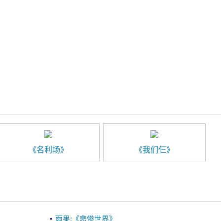
《名利场》
《我们仨》
雨果:《悲惨世界》