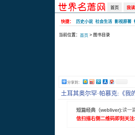
首页
我读
快捷：
历史小说
社会生活
影视原著
当前位置：
> 图书目录
首页
分享到：
土耳其奥尔罕·帕慕克:《我
读一
短篇经典（webliver):
信扫描右侧二维码即刻关注>