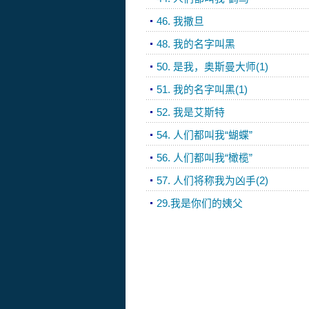
46. 我撒旦
48. 我的名字叫黑
50. 是我，奥斯曼大师(1)
51. 我的名字叫黑(1)
52. 我是艾斯特
54. 人们都叫我“蝴蝶”
56. 人们都叫我“橄榄”
57. 人们将称我为凶手(2)
29.我是你们的姨父