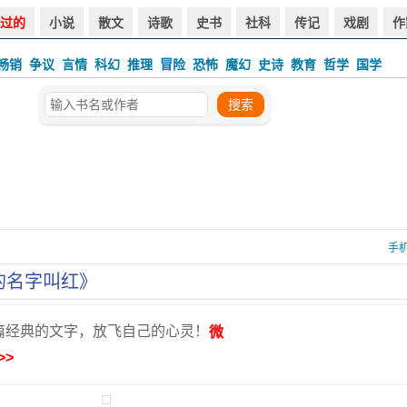
过的
小说
散文
诗歌
史书
社科
传记
戏剧
作
畅销
争议
言情
科幻
推理
冒险
恐怖
魔幻
史诗
教育
哲学
国学
手
的名字叫红》
篇经典的文字，放飞自己的心灵！
微
>