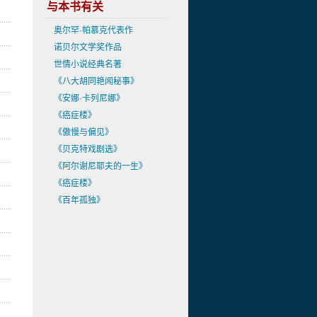
与本书有关
奥尔罕·帕慕克代表作
诺贝尔文学奖作品
世情小说经典名著
《八大胡同艳闻秘事》
《安娜·卡列尼娜》
《癌症楼》
《傲慢与偏见》
《贝克特戏剧选》
《阿尔谢尼耶夫的一生》
《癌症楼》
《百年孤独》