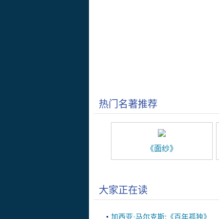
热门名著推荐
《面纱》
大家正在读
加西亚·马尔克斯:《百年孤独》