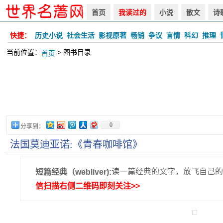
首页
我读过的
小说
散文
诗
快捷：
历史小说
社会生活
影视原著
畅销
争议
言情
科幻
推理
当前位置：
> 图书目录
首页
0
分享到：
法国莫迪亚诺:《青春咖啡馆》
读一篇经典的文字，放飞自己的
短篇经典（webliver):
信扫描右侧二维码即刻关注>>