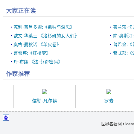
大家正在读
苏利·普吕多姆:《孤独与深思》
弗兰茨·卡
欧文·华莱士:《洛杉矶的女人们》
简·奥斯汀
奥格·曼狄诺:《羊皮卷》
普希金:《
曹雪芹:《红楼梦》
紫式部:《
丹·布朗:《达·芬奇密码》
作家推荐
儒勒·凡尔纳
罗素
世界名著网 t.icesma