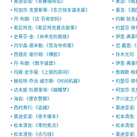
莫迪亚诺:《青春咖啡馆》
麦加:《暗
阿加莎·克里斯蒂:《东方快车谋杀案》
莫言:《酒
丹·布朗:《达·芬奇密码》
约翰·狄克
希区柯克:《希区柯克悬念故事》
约瑟芬·铁
史蒂芬·金:《肖申克的救赎》
伊恩·弗莱
内尔森·德米勒:《荒岛夺命案》
范·戴恩:
西德尼·谢尔顿:《裸脸》
铃木光司:
丹·布朗:《数字城堡》
伊恩·弗莱
玛姬·史华菊:《上锁的房间》
詹姆斯·帕
赫伯特·乔治·威尔斯:《时间机器》
约瑟芬·铁
达夫妮·杜穆里埃:《蝴蝶梦》
阿加莎·克
海岩:《便衣警察》
芥川龙之介
西村寿行:《追捕》
莫迪亚诺:
莫迪亚诺:《夜半撞车》
松本清张:
松本清张:《零的焦点》
松本清张:
松本清张:《点与线》
莫迪亚诺: