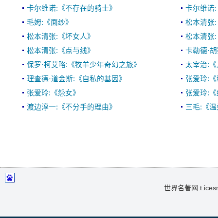
卡尔维诺:《不存在的骑士》
卡尔维诺
毛姆:《面纱》
松本清张
松本清张:《坏女人》
松本清张
松本清张:《点与线》
卡勒德·
保罗·柯艾略:《牧羊少年奇幻之旅》
太宰治:
理查德·道金斯:《自私的基因》
张爱玲:
张爱玲:《怨女》
张爱玲:
渡边淳一:《不分手的理由》
三毛:《
世界名著网 t.icesma