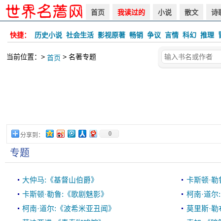
首页
我读过的
小说
散文
诗
快捷：
历史小说
社会生活
影视原著
畅销
争议
言情
科幻
推理
当前位置：>
> 名著专题
首页
0
分享到：
专题
大仲马:《基督山伯爵》
卡斯顿·勒
卡斯顿·勒鲁:《歌剧魅影》
柯南·道尔
柯南·道尔:《波希米亚丑闻》
莫里斯·勒