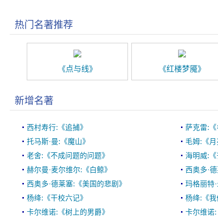
热门名著推荐
《点与线》
《红楼梦魇》
新增名著
西村寿行:《追捕》
萨克雷:
托马斯·曼:《魔山》
毛姆:《
老舍:《不成问题的问题》
海明威:
赫尔曼·麦尔维尔:《白鲸》
西奥多·德
西奥多·德莱塞:《美国的悲剧》
玛格丽特·
杨绛:《干校六记》
杨绛:《
卡尔维诺:《树上的男爵》
卡尔维诺