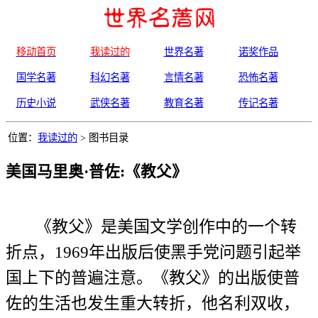
移动首页
我读过的
世界名著
诺奖作品
国学名著
科幻名著
言情名著
恐怖名著
历史小说
武侠名著
教育名著
传记名著
位置：
我读过的
> 图书目录
美国马里奥·普佐:《教父》
《教父》是美国文学创作中的一个转
折点，1969年出版后使黑手党问题引起举
国上下的普遍注意。《教父》的出版使普
佐的生活也发生重大转折，他名利双收，