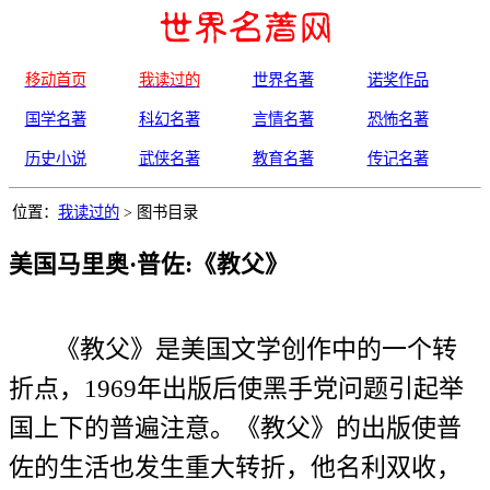
移动首页
我读过的
世界名著
诺奖作品
国学名著
科幻名著
言情名著
恐怖名著
历史小说
武侠名著
教育名著
传记名著
位置：
我读过的
> 图书目录
美国马里奥·普佐:《教父》
《教父》是美国文学创作中的一个转
折点，1969年出版后使黑手党问题引起举
国上下的普遍注意。《教父》的出版使普
佐的生活也发生重大转折，他名利双收，