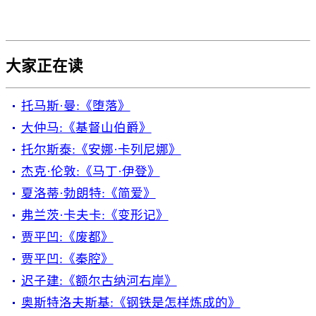
大家正在读
托马斯·曼:《堕落》
大仲马:《基督山伯爵》
托尔斯泰:《安娜·卡列尼娜》
杰克·伦敦:《马丁·伊登》
夏洛蒂·勃朗特:《简爱》
弗兰茨·卡夫卡:《变形记》
贾平凹:《废都》
贾平凹:《秦腔》
迟子建:《额尔古纳河右岸》
奥斯特洛夫斯基:《钢铁是怎样炼成的》