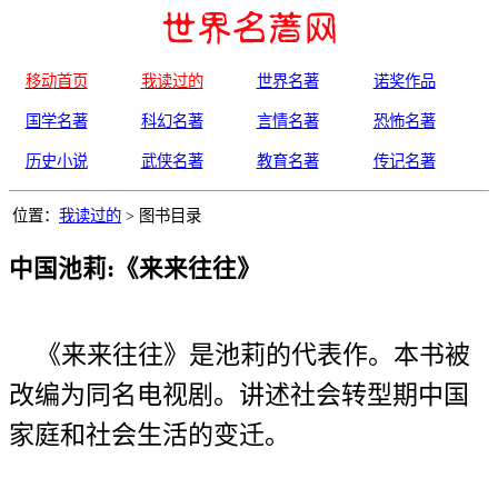
移动首页
我读过的
世界名著
诺奖作品
国学名著
科幻名著
言情名著
恐怖名著
历史小说
武侠名著
教育名著
传记名著
位置：
我读过的
> 图书目录
中国池莉:《来来往往》
《来来往往》是池莉的代表作。本书被
改编为同名电视剧。讲述社会转型期中国
家庭和社会生活的变迁。