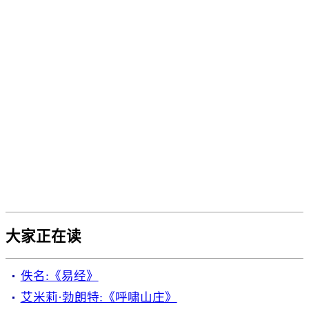
大家正在读
佚名:《易经》
艾米莉·勃朗特:《呼啸山庄》