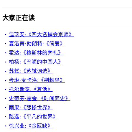
大家正在读
温瑞安:《四大名捕会京师》
夏洛蒂·勃朗特:《简爱》
霍达:《穆斯林的葬礼》
柏杨:《丑陋的中国人》
苏轼:《苏轼词选》
考琳·麦卡洛:《荆棘鸟》
托尔斯泰:《复活》
史蒂芬·霍金:《时间简史》
雨果:《悲惨世界》
路遥:《平凡的世界》
徐兴业:《金瓯缺》