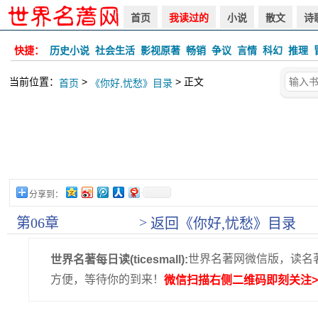
首页
我读过的
小说
散文
诗
快捷：
历史小说
社会生活
影视原著
畅销
争议
言情
科幻
推理
当前位置：
>
> 正文
首页
《你好,忧愁》目录
分享到：
>
第06章
返回《你好,忧愁》目录
世界名著网微信版，读名
世界名著每日读(ticesmall):
方便，等待你的到来！
微信扫描右侧二维码即刻关注>