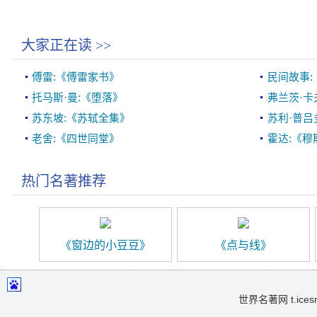
大家正在读
>>
傅雷:《傅雷家书》
民间故事
托马斯·曼:《堕落》
弗兰茨·卡
苏东坡:《苏轼全集》
苏利·普吕
老舍:《四世同堂》
霍达:《穆
热门名著推荐
《窗边的小豆豆》
《点与线》
世界名著网 t.icesma