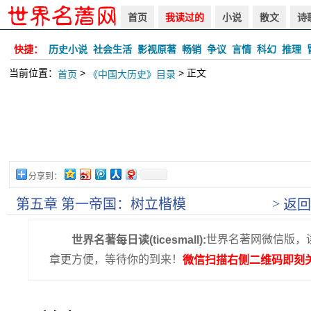
首页
我读过的
小说
散文
诗
快捷：
历史小说
社会生活
影视原著
畅销
争议
言情
科幻
推理
当前位置：
>
> 正文
首页
《中国大历史》目录
分享到：
>
第五章 第一帝国：树立楷模
返回
世界名著网微信版，
世界名著每日读(ticesmall):
章更方便，等待你的到来！
微信扫描右侧二维码即刻关