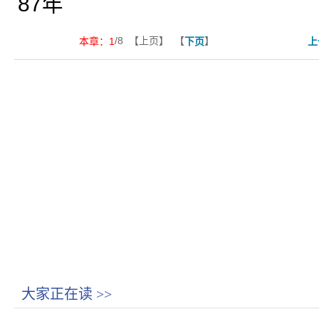
87年
/8 【上页】 【
】
本章：
1
下页
上
大家正在读
>>