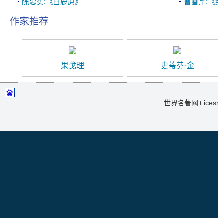
陈忠实:《白鹿原》
曹雪芹:《
作家推荐
果戈理
史蒂芬·金
世界名著网 t.icesma