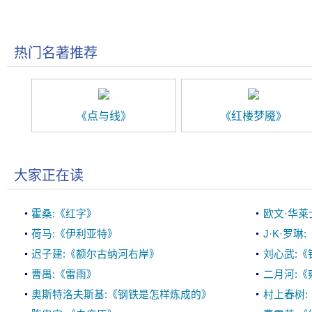
热门名著推荐
《点与线》
《红楼梦魇》
大家正在读
霍桑:《红字》
欧文·华莱
荷马:《伊利亚特》
J·K·罗
迟子建:《额尔古纳河右岸》
刘心武:《
曹禺:《雷雨》
二月河:《
奥斯特洛夫斯基:《钢铁是怎样炼成的》
村上春树