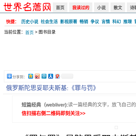
首页
我读过的
小说
散文
诗
快捷：
历史小说
社会生活
影视原著
畅销
争议
言情
科幻
推理
当前位置：
> 图书目录
首页
分享到：
俄罗斯陀思妥耶夫斯基:《罪与罚》
读一篇经典的文字，放飞自己的
短篇经典（webliver):
信扫描右侧二维码即刻关注>>