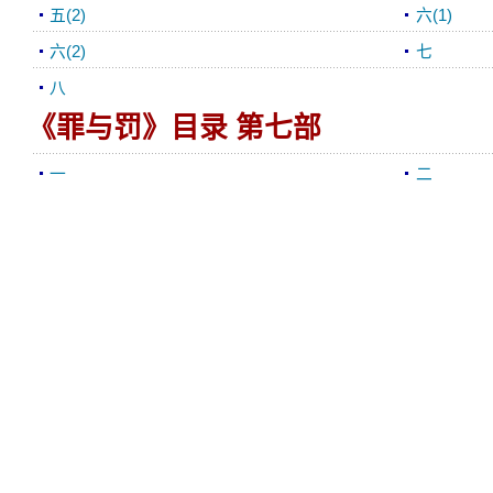
五(2)
六(1)
六(2)
七
八
《罪与罚》目录 第七部
一
二