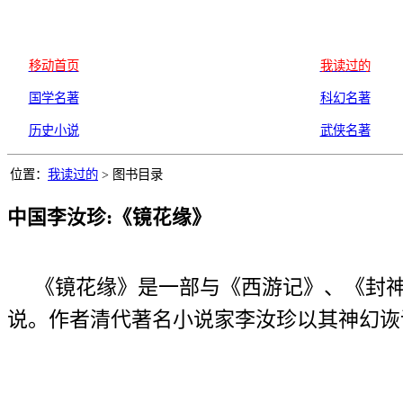
移动首页
我读过的
国学名著
科幻名著
历史小说
武侠名著
位置：
我读过的
> 图书目录
中国李汝珍:《镜花缘》
《镜花缘》是一部与《西游记》、《封神
说。作者清代著名小说家李汝珍以其神幻诙