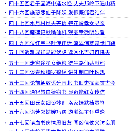
四十五回君子国海中逢水怪 丈夫邦岭下遇山精
四十六回施慈悲仙子降妖 发慷慨储君结伴
四十七回水月村樵夫寄信 镜花岭孝女寻亲
四十八回睹碑记默喻仙机 观图章微明妙旨
四十九回泣红亭书叶传佳话 流翠浦搴裳觉旧踪
五十回遇难成祥马能伏虎 逢凶化吉妇可降夫
五十一回走穷途孝女绝粮 得生路仙姑献稻
五十二回谈春秋胸罗锦绣 讲礼制口吐珠玑
五十三回论前朝数语分南北 书旧史挥毫贯古今
五十四回通智慧白猿窃书 显奇能红女传信
五十五回田氏女细谈妙剂 洛家娃默祷灵签
五十六回诣芳邻姑嫂巧遇 游瀚海主仆重逢
五十七回读血书伤情思旧友 闻凶信仗义访良朋