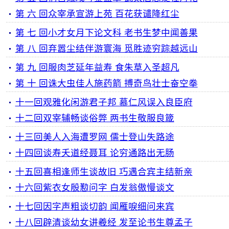
第 六 回众宰承宣游上苑 百花获谴降红尘
第 七 回小才女月下论文科 老书生梦中闻善果
第 八 回弃嚣尘结伴游寰海 觅胜迹穷踪越远山
第 九 回服肉芝延年益寿 食朱草入圣超凡
第 十 回诛大虫佳人施药箭 搏奇鸟壮士奋空拳
十一回观雅化闲游君子邦 慕仁风误入良臣府
十二回双宰辅畅谈俗弊 两书生敬服良箴
十三回美人入海遭罗网 儒士登山失路途
十四回谈寿夭道经聂耳 论穷通路出无肠
十五回喜相逢师生谈故旧 巧遇合宾主结新亲
十六回紫衣女殷懃问字 白发翁傲慢谈文
十七回因字声粗谈切韵 闻雁唳细问来宾
十八回辟清谈幼女讲羲经 发至论书生尊孟子