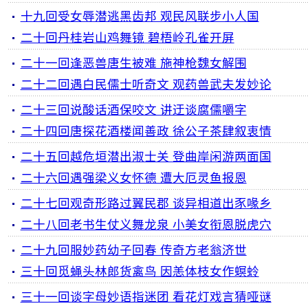
十九回受女辱潜逃黑齿邦 观民风联步小人国
二十回丹桂岩山鸡舞镜 碧梧岭孔雀开屏
二十一回逢恶兽唐生被难 施神枪魏女解围
二十二回遇白民儒士听奇文 观药兽武夫发妙论
二十三回说酸话酒保咬文 讲迂谈腐儒嚼字
二十四回唐探花酒楼闻善政 徐公子茶肆叙衷情
二十五回越危垣潜出淑士关 登曲岸闲游两面国
二十六回遇强梁义女怀德 遭大厄灵鱼报恩
二十七回观奇形路过翼民郡 谈异相道出豕喙乡
二十八回老书生仗义舞龙泉 小美女衔恩脱虎穴
二十九回服妙药幼子回春 传奇方老翁济世
三十回觅蝇头林郎货禽鸟 因恙体枝女作螟蛉
三十一回谈字母妙语指迷团 看花灯戏言猜哑谜