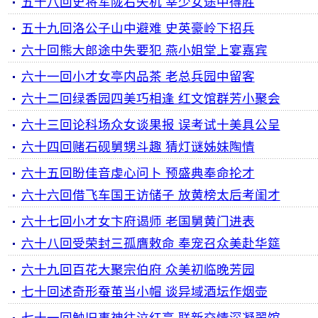
五十八回史将军陇右失机 宰少女途中得胜
五十九回洛公子山中避难 史英豪岭下招兵
六十回熊大郎途中失要犯 燕小姐堂上宴嘉宾
六十一回小才女亭内品茶 老总兵园中留客
六十二回绿香园四美巧相逢 红文馆群芳小聚会
六十三回论科场众女谈果报 误考试十美具公呈
六十四回赌石砚舅甥斗趣 猜灯谜姊妹陶情
六十五回盼佳音虔心问卜 预盛典奉命抡才
六十六回借飞车国王访储子 放黄榜太后考闺才
六十七回小才女卞府谒师 老国舅黄门进表
六十八回受荣封三孤膺敕命 奉宠召众美赴华筵
六十九回百花大聚宗伯府 众美初临晚芳园
七十回述奇形蚕茧当小帽 谈异域酒坛作烟壶