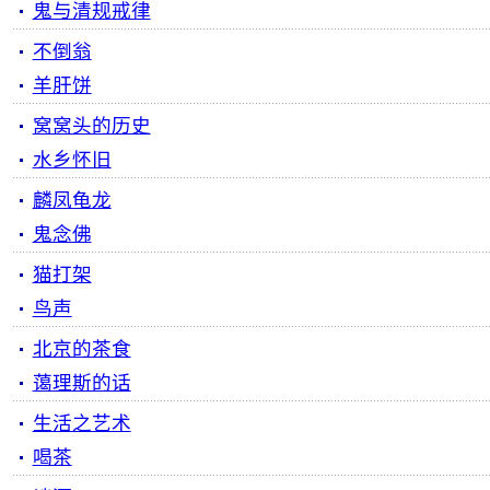
鬼与清规戒律
不倒翁
羊肝饼
窝窝头的历史
水乡怀旧
麟凤龟龙
鬼念佛
猫打架
鸟声
北京的茶食
蔼理斯的话
生活之艺术
喝茶