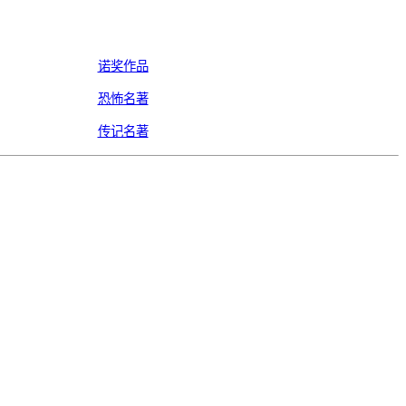
诺奖作品
恐怖名著
传记名著