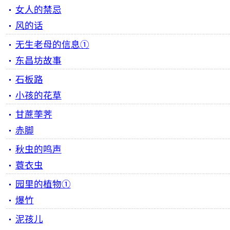
女人的禁忌
风的话
无生老母的信息①
东昌坊故事
石板路
小孩的花草
甘蔗荸荠
赤脚
秋虫的鸣声
蓑衣虫
园里的植物①
爆竹
泥孩儿