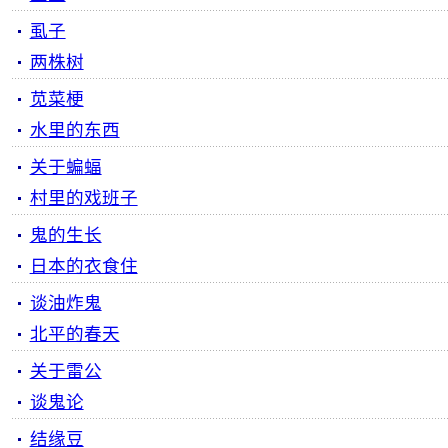
虱子
两株树
苋菜梗
水里的东西
关于蝙蝠
村里的戏班子
鬼的生长
日本的衣食住
谈油炸鬼
北平的春天
关于雷公
谈鬼论
结缘豆