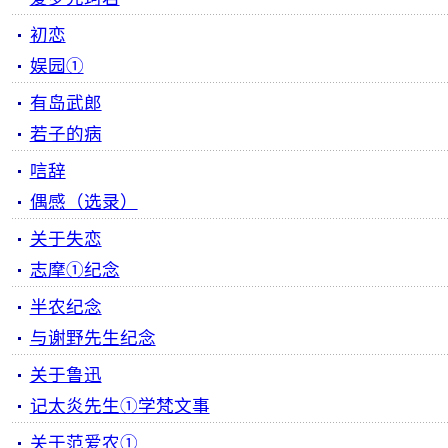
初恋
娱园①
有岛武郎
若子的病
唁辞
偶感（选录）
关于失恋
志摩①纪念
半农纪念
与谢野先生纪念
关于鲁迅
记太炎先生①学梵文事
关于范爱农①