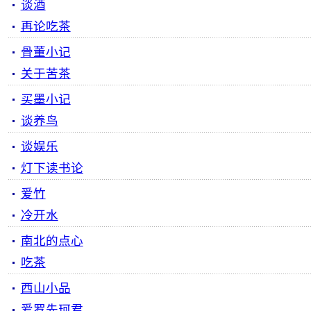
谈酒
再论吃茶
骨董小记
关于苦茶
买墨小记
谈养鸟
谈娱乐
灯下读书论
爱竹
冷开水
南北的点心
吃茶
西山小品
爱罗先珂君