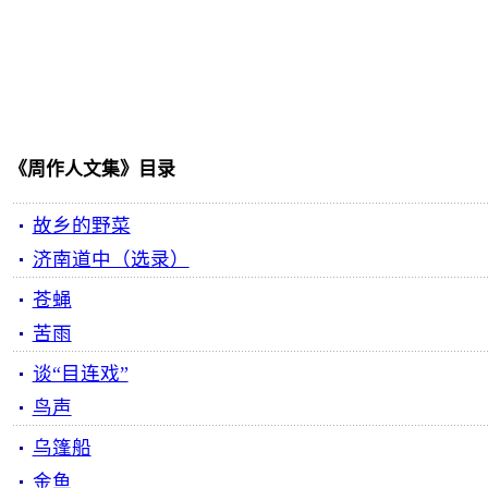
《周作人文集》目录
故乡的野菜
济南道中（选录）
苍蝇
苦雨
谈“目连戏”
鸟声
乌篷船
金鱼