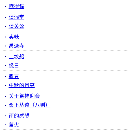
赋得猫
谈混堂
谈关公
卖糖
禹迹寺
上坟船
缘日
撒豆
中秋的月亮
关于祭神迎会
桑下丛谈（八则）
雨的感想
萤火