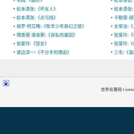
毛姆:《面纱》
松本清张
松本清张:《坏女人》
松本清张
松本清张:《点与线》
卡勒德·
保罗·柯艾略:《牧羊少年奇幻之旅》
太宰治:
理查德·道金斯:《自私的基因》
张爱玲:
张爱玲:《怨女》
张爱玲:
渡边淳一:《不分手的理由》
三毛:《
世界名著网 t.icesma