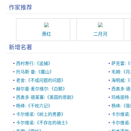
作家推荐
萧红
二月河
新增名著
西村寿行:《追捕》
萨克雷:
托马斯·曼:《魔山》
毛姆:《
老舍:《不成问题的问题》
海明威:
赫尔曼·麦尔维尔:《白鲸》
西奥多·德
西奥多·德莱塞:《美国的悲剧》
玛格丽特·
杨绛:《干校六记》
杨绛:《
卡尔维诺:《树上的男爵》
卡尔维诺
卡尔维诺:《不存在的骑士》
卡尔维诺