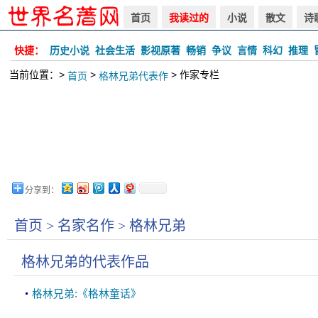
首页
我读过的
小说
散文
诗
快捷：
历史小说
社会生活
影视原著
畅销
争议
言情
科幻
推理
当前位置：>
>
> 作家专栏
首页
格林兄弟代表作
分享到：
首页 >
名家名作
> 格林兄弟
格林兄弟的代表作品
格林兄弟:《格林童话》