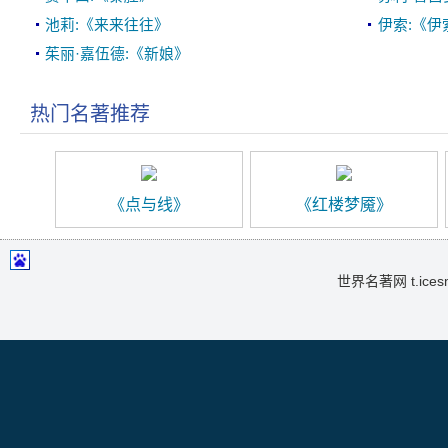
池莉:《来来往往》
伊索:《伊
茱丽·嘉伍德:《新娘》
热门名著推荐
《点与线》
《红楼梦魇》
世界名著网 t.icesma