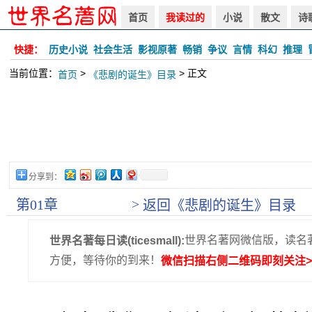
首页
我读过的
小说
散文
诗
快捷：
历史小说
社会生活
影视原著
畅销
争议
言情
科幻
推理
当前位置：
>
> 正文
首页
《悲剧的诞生》目录
分享到：
>
第01章
返回《悲剧的诞生》目录
世界名著网微信版，读名
世界名著每日读(ticesmall):
方便，等待你的到来！
微信扫描右侧二维码即刻关注>