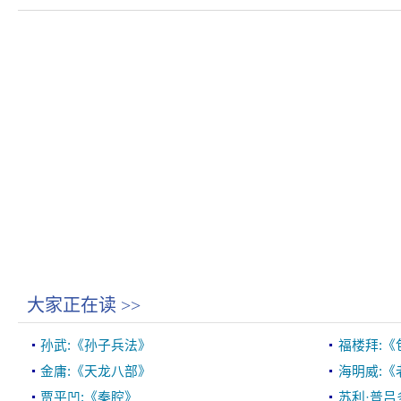
大家正在读
>>
孙武:《孙子兵法》
福楼拜:《
金庸:《天龙八部》
海明威:《
贾平凹:《秦腔》
苏利·普吕