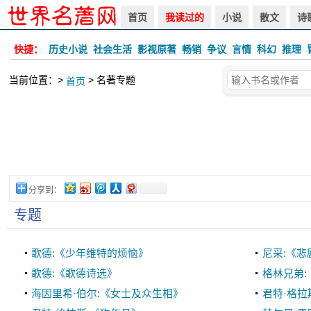
首页
我读过的
小说
散文
诗
快捷：
历史小说
社会生活
影视原著
畅销
争议
言情
科幻
推理
当前位置：>
> 名著专题
首页
分享到：
专题
歌德:《少年维特的烦恼》
尼采:《悲
歌德:《歌德诗选》
格林兄弟:
海因里希·伯尔:《女士及众生相》
君特·格拉