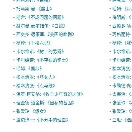
西村寿行:《追捕》
萨克雷:
托马斯·曼:《魔山》
毛姆:《
老舍:《不成问题的问题》
海明威:
赫尔曼·麦尔维尔:《白鲸》
西奥多·德
西奥多·德莱塞:《美国的悲剧》
玛格丽特·
杨绛:《干校六记》
杨绛:《
卡尔维诺:《树上的男爵》
卡尔维诺
卡尔维诺:《不存在的骑士》
卡尔维诺
毛姆:《面纱》
松本清张
松本清张:《坏女人》
松本清张
松本清张:《点与线》
卡勒德·
保罗·柯艾略:《牧羊少年奇幻之旅》
太宰治:
理查德·道金斯:《自私的基因》
张爱玲:
张爱玲:《怨女》
张爱玲:
渡边淳一:《不分手的理由》
三毛:《