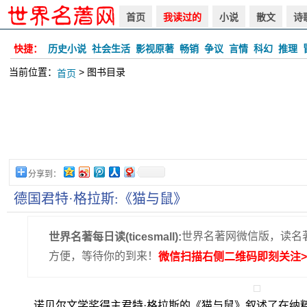
首页
我读过的
小说
散文
诗
快捷：
历史小说
社会生活
影视原著
畅销
争议
言情
科幻
推理
当前位置：
> 图书目录
首页
分享到：
德国君特·格拉斯:《猫与鼠》
世界名著网微信版，读名
世界名著每日读(ticesmall):
方便，等待你的到来！
微信扫描右侧二维码即刻关注>
诺贝尔文学奖得主君特·格拉斯的《猫与鼠》叙述了在纳