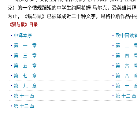
克）的一个循规蹈矩的中学生约阿希姆·马尔克，受英雄崇
为止，《猫与鼠》已被译成近二十种文字，是格拉斯作品中
《猫与鼠》目录
中译本序
致中国读
第 一 章
第 二 
第 三 章
第 四 
第 五 章
第 六 
第 七 章
第 八 
第 九 章
第 十 
第 十一 章
第 十二 章
第 十三 章