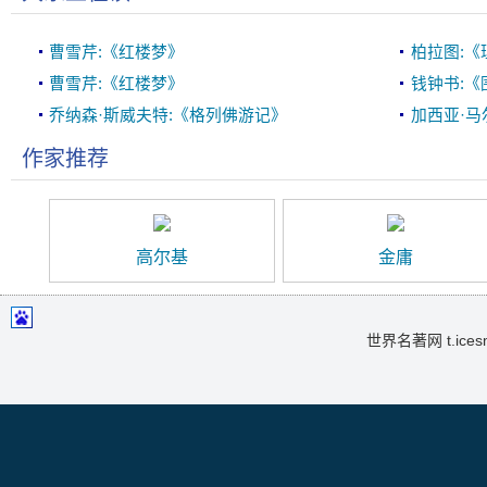
曹雪芹:《红楼梦》
柏拉图:《
曹雪芹:《红楼梦》
钱钟书:《
乔纳森·斯威夫特:《格列佛游记》
加西亚·马
作家推荐
高尔基
金庸
世界名著网 t.icesma