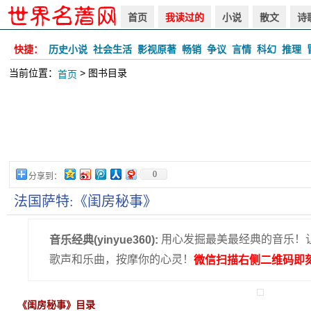
首页
我读过的
小说
散文
诗
快捷：
历史小说
社会生活
影视原著
畅销
争议
言情
科幻
推理
当前位置：
> 图书目录
首页
0
分享到：
法国萨特:《闺房秘事》
用心发掘最美最经典的音乐！
音乐经典(yinyue360):
歌声和乐曲，按摩你的心灵！
微信扫描右侧二维码即刻
《闺房秘事》目录