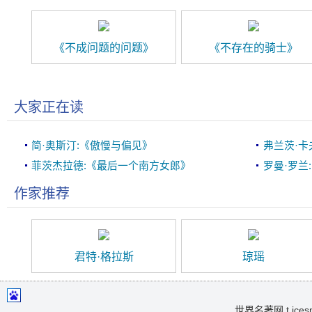
《不成问题的问题》
《不存在的骑士》
大家正在读
简·奥斯汀:《傲慢与偏见》
弗兰茨·卡
菲茨杰拉德:《最后一个南方女郎》
罗曼·罗兰
作家推荐
君特·格拉斯
琼瑶
世界名著网 t.icesma