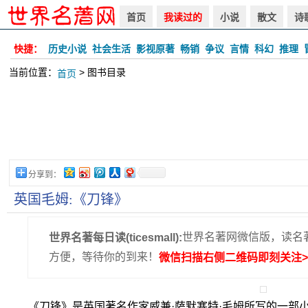
首页
我读过的
小说
散文
诗
快捷：
历史小说
社会生活
影视原著
畅销
争议
言情
科幻
推理
当前位置：
> 图书目录
首页
分享到：
英国毛姆:《刀锋》
世界名著网微信版，读名
世界名著每日读(ticesmall):
方便，等待你的到来！
微信扫描右侧二维码即刻关注>
《刀锋》是英国著名作家威兼·萨默塞特·毛姆所写的一部小