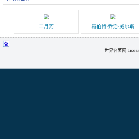
二月河
赫伯特·乔治·威尔斯
世界名著网 t.icesma