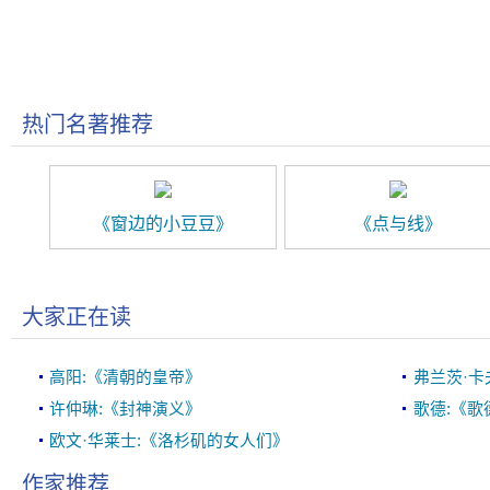
热门名著推荐
《窗边的小豆豆》
《点与线》
大家正在读
高阳:《清朝的皇帝》
弗兰茨·卡
许仲琳:《封神演义》
歌德:《歌
欧文·华莱士:《洛杉矶的女人们》
作家推荐