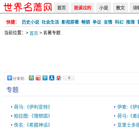
首页
我读过的
小说
散文
诗
快捷：
历史小说
社会生活
影视原著
畅销
争议
言情
科幻
推理
当前位置：>
> 名著专题
首页
0
分享到：
专题
荷马:《伊利亚特》
伊索:《伊
柏拉图:《理想国》
荷马:《奥
佚名:《希腊神话》
亚里士多