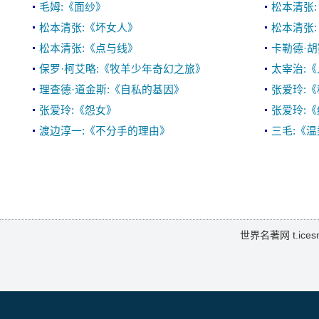
毛姆:《面纱》
松本清张
松本清张:《坏女人》
松本清张
松本清张:《点与线》
卡勒德·
保罗·柯艾略:《牧羊少年奇幻之旅》
太宰治:
理查德·道金斯:《自私的基因》
张爱玲:
张爱玲:《怨女》
张爱玲:
渡边淳一:《不分手的理由》
三毛:《
世界名著网 t.icesma