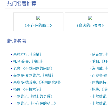
热门名著推荐
《不存在的骑士》
《窗边的小豆豆》
新增名著
西村寿行:《追捕》
萨克雷:
托马斯·曼:《魔山》
毛姆:《
老舍:《不成问题的问题》
海明威:
赫尔曼·麦尔维尔:《白鲸》
西奥多·德
西奥多·德莱塞:《美国的悲剧》
玛格丽特·
杨绛:《干校六记》
杨绛:《
卡尔维诺:《树上的男爵》
卡尔维诺
卡尔维诺:《不存在的骑士》
卡尔维诺