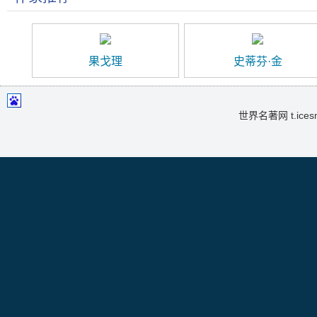
果戈理
史蒂芬·金
世界名著网 t.icesma