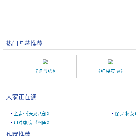
热门名著推荐
《点与线》
《红楼梦魇》
大家正在读
金庸:《天龙八部》
保罗·柯艾
川端康成:《雪国》
作家推荐