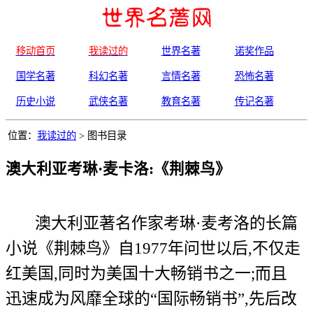
移动首页
我读过的
世界名著
诺奖作品
国学名著
科幻名著
言情名著
恐怖名著
历史小说
武侠名著
教育名著
传记名著
位置：
我读过的
> 图书目录
澳大利亚考琳·麦卡洛:《荆棘鸟》
澳大利亚著名作家考琳·麦考洛的长篇
小说《荆棘鸟》自1977年问世以后,不仅走
红美国,同时为美国十大畅销书之一;而且
迅速成为风靡全球的“国际畅销书”,先后改