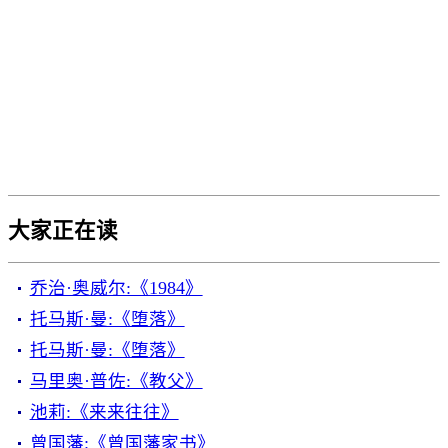
大家正在读
乔治·奥威尔:《1984》
托马斯·曼:《堕落》
托马斯·曼:《堕落》
马里奥·普佐:《教父》
池莉:《来来往往》
曾国藩:《曾国藩家书》