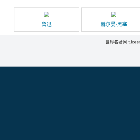
鲁迅
赫尔曼·黑塞
世界名著网 t.icesma