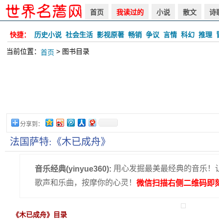
首页
我读过的
小说
散文
诗
快捷：
历史小说
社会生活
影视原著
畅销
争议
言情
科幻
推理
当前位置：
> 图书目录
首页
分享到：
法国萨特:《木已成舟》
用心发掘最美最经典的音乐！
音乐经典(yinyue360):
歌声和乐曲，按摩你的心灵！
微信扫描右侧二维码即刻
《木已成舟》目录