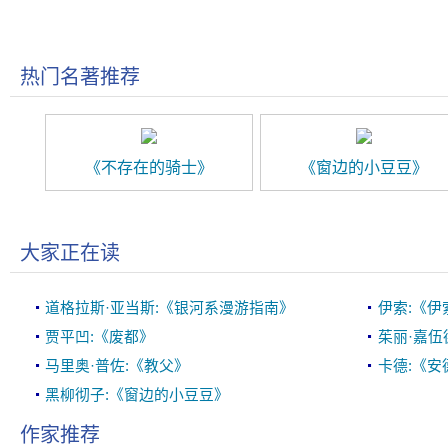
热门名著推荐
《不存在的骑士》
《窗边的小豆豆》
大家正在读
道格拉斯·亚当斯:《银河系漫游指南》
伊索:《伊
贾平凹:《废都》
茱丽·嘉伍
马里奥·普佐:《教父》
卡德:《安
黑柳彻子:《窗边的小豆豆》
作家推荐