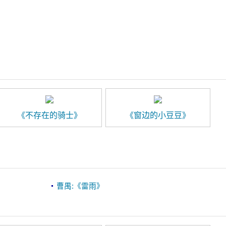
《不存在的骑士》
《窗边的小豆豆》
曹禺:《雷雨》