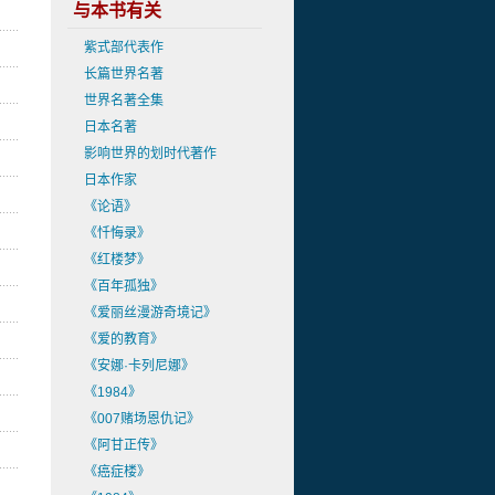
与本书有关
紫式部代表作
长篇世界名著
世界名著全集
日本名著
影响世界的划时代著作
日本作家
《论语》
《忏悔录》
《红楼梦》
《百年孤独》
《爱丽丝漫游奇境记》
《爱的教育》
《安娜·卡列尼娜》
《1984》
《007赌场恩仇记》
《阿甘正传》
《癌症楼》