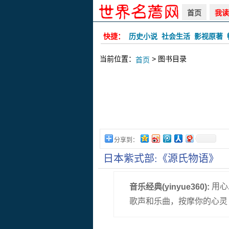
首页
我读
快捷：
历史小说
社会生活
影视原著
当前位置：
> 图书目录
首页
分享到：
日本紫式部:《源氏物语》
用心
音乐经典(yinyue360):
歌声和乐曲，按摩你的心灵