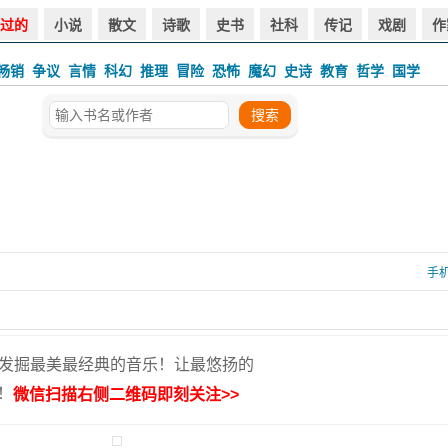
过的
小说
散文
诗歌
史书
社科
传记
戏剧
作
畅销
争议
言情
科幻
推理
冒险
恐怖
魔幻
史诗
教育
哲学
国学
手
发掘最美最经典的音乐！让最悠扬的
！
微信扫描右侧二维码即刻关注>>