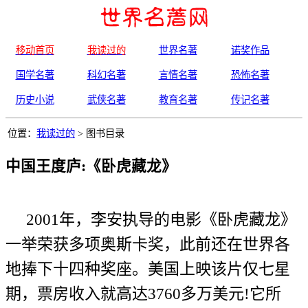
移动首页
我读过的
世界名著
诺奖作品
国学名著
科幻名著
言情名著
恐怖名著
历史小说
武侠名著
教育名著
传记名著
位置：
我读过的
> 图书目录
中国王度庐:《卧虎藏龙》
2001年，李安执导的电影《卧虎藏龙》
一举荣获多项奥斯卡奖，此前还在世界各
地捧下十四种奖座。美国上映该片仅七星
期，票房收入就高达3760多万美元!它所